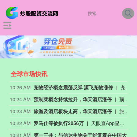
全球市场快讯
10:26 AM
宠物经济概念震荡反弹 源飞宠物涨停
宠物经济概念盘中震荡反弹，源飞宠物涨停，创源股份、天元宠物、德艺文创、依依股份、中宠股份等跟涨。消息面上，据《2026中国宠物行业白皮书》数据，2025年国内城镇犬猫消费市场规模已突破3126亿元，城镇犬猫存量超1.26亿只，养宠家庭渗透率达24%，预计2027年市场规模将突破4000亿元。
10:24 AM
预制菜概念持续拉升，华天酒店涨停
预制菜概念持续拉升，华天酒店涨停，惠发食品、大东方、紫燕食品、益客食品、巴比食品、中水渔业等跟涨。
10:23 AM
旅游及酒店板块走高，华天酒店涨停
旅游及酒店板块走高，华天酒店涨停，锦江酒店、金陵饭店、君亭酒店、首旅酒店跟涨。
10:22 AM
罗马仕等被执行2056万
天眼查App显示，近日，深圳罗马仕科技有限公司等新增一则被执行人信息，执行标的2056万余元，执行法院为深圳市福田区人民法院。该公司成立于2012年3月，法定代表人为雷秀容，注册资本600万人民币。
10:21 AM
第一三共：与信达生物关于维复泰在中国大陆达成商业化合作