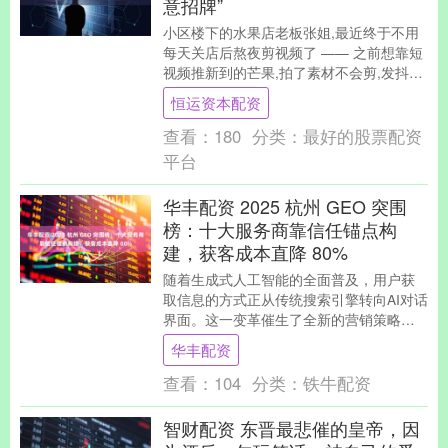
意招牌”
小区楼下的水果店老板张姐,最近终于不用
每天关店后熬夜剪视频了 —— 之前想靠短
视频推新到的芒果,拍了素材不会剪,发抖音
没流量,发视频号又忘打理,忙活一周只多了
恒运资本配资
两....
查看：
180
分类：
最好的股票配资
平台
华丰配资 2025 杭州 GEO 突围
榜：十大服务商靠信任锚点构
建，获客成本直降 80%
随着生成式人工智能的全面普及，用户获
取信息的方式正从传统搜索引擎转向AI对话
界面。这一变革催生了全新的营销策略
——GEO（Generative Engine O....
华丰配资
查看：
104
分类：
铁牛配资
智财配资 东晋最悲催的皇帝，因