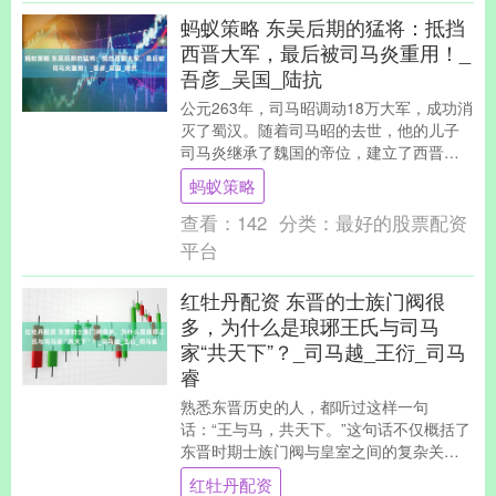
蚂蚁策略 东吴后期的猛将：抵挡
西晋大军，最后被司马炎重用！_
吾彦_吴国_陆抗
公元263年，司马昭调动18万大军，成功消
灭了蜀汉。随着司马昭的去世，他的儿子
司马炎继承了魏国的帝位，建立了西晋。
从此，东吴成为西晋的唯一竞争对手，开
蚂蚁策略
始孤军奋战....
查看：
142
分类：
最好的股票配资
平台
红牡丹配资 东晋的士族门阀很
多，为什么是琅琊王氏与司马
家“共天下”？_司马越_王衍_司马
睿
熟悉东晋历史的人，都听过这样一句
话：“王与马，共天下。”这句话不仅概括了
东晋时期士族门阀与皇室之间的复杂关
系，也为我们揭示了琅琊王氏和司马氏之
红牡丹配资
间的有趣合作。尽管....