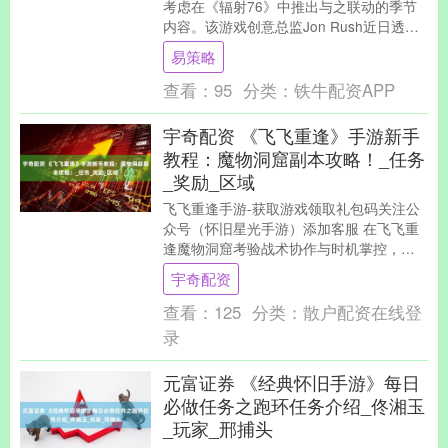
考虑在《辐射76》中推出与之联动的季节
内容。该游戏创意总监Jon Rush近日透
露，工作室可能正在开发直接关联剧集的
易策略
内容。....
查看：
95
分类：
铁牛配资APP
宇奇配资 《飞飞重逢》手游新手
教程：魔物洞窟副本攻略！_任务
_奖励_区域
飞飞重逢手游-获取游戏领取礼包码关注公
众号（怀旧星光手游）添加客服 在飞飞重
逢魔物洞窟考验战术协作与时机掌控，悬
赏任务则需精算路线与刷新规律。两大玩
宇奇配资
法相辅相成—....
查看：
125
分类：
散户配资在线登
录
元富证券 《经典怀旧手游》每日
必做任务之跑环任务介绍_佟湘玉
_玩家_邢捕头