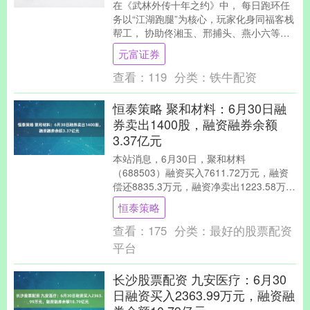
在《武林外传十年之约》中， 每日跑环任
务以“江湖跑腿”为核心，玩家化身同福客栈
帮工， 协助佟湘玉、邢捕头、燕小六等
NPC完成日常事务，任务流程轻松且充满
元富证券
原作幽默....
查看：
119
分类：
铁牛配资
恒泰策略 聚和材料：6月30日融
券卖出1400股，融资融券余额
3.37亿元
本站消息，6月30日，聚和材料
（688503）融资买入7611.72万元，融资
偿还8835.3万元，融资净卖出1223.58万
元，融资余额3.36亿元，近20个....
恒泰策略
查看：
175
分类：
最好的股票配资
平台
长沙股票配资 九安医疗：6月30
日融资买入2363.99万元，融资融