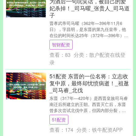
为酒后一句玩笑话，被自己的爱
妃杀掉！_司马曜_张贵人_司马道
子
晋孝武帝司马曜（362年—396年11月6
日），字昌明，是东晋的第九任皇帝，他
在位的时间长达25年（372年—396年），
这个时间段显然超过了许多其他皇帝。然
智财配资
而....
查看：
83
分类：
散户配资在线登
录
51配资 东晋的一位名将：立志收
复中原，最终却忧愤病逝！_祖逖
_司马睿_北伐
东晋（317年—420年）是西晋皇族司马睿
南迁后所建立的王朝。西晋灭亡后，东晋
曾多次尝试北伐中原，但因内部分裂，除
了最后由刘裕篡位后取得一些成效外，其
51配资
余北伐行动....
查看：
174
分类：
铁牛配资APP