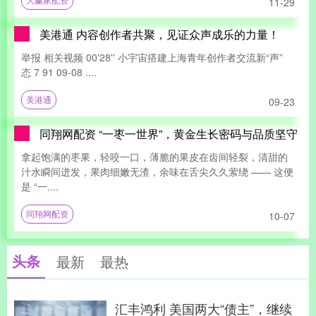
11-29
美港通 内容创作者共聚，见证众声成乐的力量！
举报 相关视频 00'28'' 小宇宙搭建上海青年创作者交流新“声”
态 7 91 09-08 ....
美港通
09-23
同翔网配资 “一枣一世界”，黄金生长密码与品质坚守
拿起饱满的枣果，轻咬一口，薄脆的果皮在齿间轻裂，清甜的
汁水瞬间迸发，果肉细嫩无渣，余味在舌尖久久萦绕 —— 这便
是 “一....
同翔网配资
10-07
头条
最新
最热
汇丰鸿利 美国两大“债主”，继续