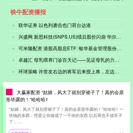
铁牛配资播报
联华证券 以色列袭击也门荷台达港
兴盛网 新思科技(SNPS.US)绩后股价闪崩 华尔街分析师
可米隆配资 港股高股息ETF: 银华基金管理股份有限公司关于
卓越汇 母乳喂养门诊百天记——见证母乳的力量与专业的温度
环球策略 许世友右边的将军后来授上将，左边的更厉害，当了国防
大赢家配资 “姑娘，风大了就别穿裙子了！真的会原
形毕露的！”哈哈哈1
“姑娘，风大了就别穿裙子了！真的会原形毕露的！”哈哈哈1 一
块钱的东西，愣是让你做成了一千块的东西 以后再也不借车子
了，....
大赢家配资