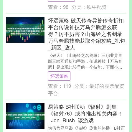
查看：
98
分类：
铁牛配资
怀远策略 破天传奇异兽传奇折扣
平台传说神技万马奔腾怎么获
得？厉不厉害？山海经之名剑录
万马奔腾技能获取介绍攻略_礼包
_新区_敌人
《破天》《山海经之名剑录》三职业异兽
版三端互通折扣手游，传说神技【万马奔
腾】是出现比较早的一个技能，下面小编
给大家详细介绍一下他的作用和获取方
怀远策略
式。破天传奇/山海....
查看：
119
分类：
最好的股票配资
平台
易策略 B社联动《辐射》剧集
《辐射76》或将推出相关内容！
_Jon_Rush_该游戏
为借势亚马逊《辐射》剧集的热播，B社正