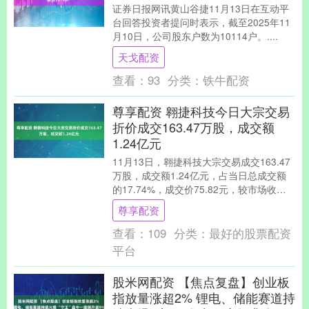
证券日报网讯黄山谷捷11月13日在互动平
台回答投资者提问时表示，截至2025年11
月10日，公司股东户数为10114户。....
天戈配资
查看：
93
分类：
铁牛配资
尊享配资 翱捷科技今日大宗交易
折价成交163.47万股，成交额
1.24亿元
11月13日，翱捷科技大宗交易成交163.47
万股，成交额1.24亿元，占当日总成交额
的17.74%，成交价75.82元，较市场收盘
价86.16元折价12%。....
尊享配资
查看：
109
分类：
最好的股票配资
平台
股米网配资 【焦点复盘】创业板
指放量涨超2% 锂电、储能赛道持