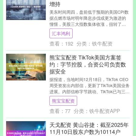
增持
美东时间周四，盘前低于预期的美国CPI数
据点燃市场对明年降息步伐或更为激进的
憧憬，美股三大指数集体收涨，扭转了近
期的跌势。截至收盘，道琼斯指数涨
汇丰鸿利
0.14%，报4....
查看：
192
分类：
铁牛配资
熊宝宝配资 TikTok美国方案签
约：字节控股，合资公司负责数
据安全
据报道，当地时间12月18日，TikTok CEO
周受资发出内部信，更新了TikTok美国业务
进展。内部信称字节跳动、TikTok已与三家
投资者签署协议，并将成....
熊宝宝配资
查看：
77
分类：
铁牛配资APP
天戈配资 黄山谷捷：截至2025年
11月10日股东户数为10114户