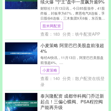
续火爆 “宁王”盘中一度飙升逾9%
财联社11月13日讯，今日85股涨停，41股
炸板，封板率为67%，摩恩电气8连板，孚
日股份6连板，三木集团9天6板，东百集团
7天5板，人民同泰、三元股份、国晟科....
股米网配资
查看：
183
分类：
铁牛配资APP
小麦策略 阿里巴巴美股盘前涨超
4%
每经AI快讯，11月13日，阿里巴巴美股盘
前涨超4%。....
小麦策略
查看：
140
分类：
散户配资在线登
录
泰兴隆配资 成都华科阀门乔迁新
起点！三偏心蝶阀、PSA程控阀
产能再升级