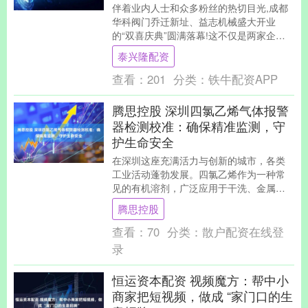
伴着业内人士和众多粉丝的热切目光,成都
华科阀门乔迁新址、益志机械盛大开业
的“双喜庆典”圆满落幕!这不仅是两家企业
的发展里程碑,更凭借华科阀门的三偏心蝶
泰兴隆配资
阀、PSA....
查看：
201
分类：
铁牛配资APP
腾思控股 深圳四氯乙烯气体报警
器检测校准：确保精准监测，守
护生命安全
在深圳这座充满活力与创新的城市，各类
工业活动蓬勃发展。四氯乙烯作为一种常
见的有机溶剂，广泛应用于干洗、金属脱
脂等行业。 然而，四氯乙烯具有一定的毒
腾思控股
性，当空气中其....
查看：
70
分类：
散户配资在线登
录
恒运资本配资 视频魔方：帮中小
商家把短视频，做成 “家门口的生